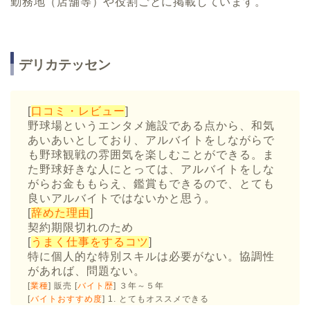
勤務地（店舗等）や役割ごとに掲載しています。
デリカテッセン
[
口コミ・レビュー
]
野球場というエンタメ施設である点から、和気
あいあいとしており、アルバイトをしながらで
も野球観戦の雰囲気を楽しむことができる。ま
た野球好きな人にとっては、アルバイトをしな
がらお金ももらえ、鑑賞もできるので、とても
良いアルバイトではないかと思う。
[
辞めた理由
]
契約期限切れのため
[
うまく仕事をするコツ
]
特に個人的な特別スキルは必要がない。協調性
があれば、問題ない。
[
業種
] 販売 [
バイト歴
] ３年～５年
[
バイトおすすめ度
] 1. とてもオススメできる