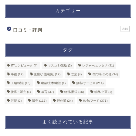
カテゴリー
844
口コミ・評判
タグ
IT/コンピュータ
(4)
マスコミ/出版
(2)
レジャー/エンタメ
(31)
事務
(17)
医療/介護/福祉
(17)
営業
(4)
専門職/その他
(34)
工場/製造
(15)
建築/土木/建設
(1)
接客/サービス
(214)
接客・販売
(1)
教育
(37)
物流/配送
(16)
総務/企画
(1)
芸能
(2)
販売
(117)
軽作業
(24)
飲食/フード
(371)
よく読まれている記事