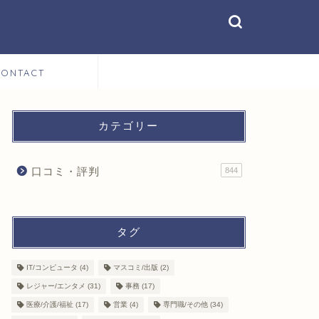
CONTACT
カテゴリー
口コミ・評判
844
タグ
IT/コンピュータ
(4)
マスコミ/出版
(2)
レジャー/エンタメ
(31)
事務
(17)
医療/介護/福祉
(17)
営業
(4)
専門職/その他
(34)