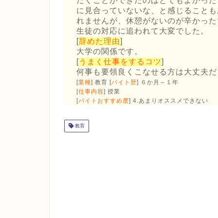
だくことができたのはとてもよかった
に見合っていないな、と感じることも
れませんが、休憩がないのが辛かった
生徒の対応に追われて大変でした。
[
辞めた理由
]
大学の関係です。
[
うまく仕事をするコツ
]
何事も要領良くこなせる方は大丈夫だ
[
業種
] 教育 [
バイト歴
] ６か月～１年
[
仕事内容
] 授業
[
バイトおすすめ度
] 4.あまりオススメできない
教育