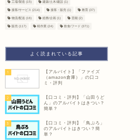
工場/製造
(15)
建築/土木/建設
(1)
接客/サービス
(214)
接客・販売
(1)
教育
(37)
物流/配送
(16)
総務/企画
(1)
芸能
(2)
販売
(117)
軽作業
(24)
飲食/フード
(371)
よく読まれている記事
【アルバイト】「ファイズ
1
（amazon倉庫）」の口コ
ミ・評判
【口コミ・評判】「山田うど
2
ん」のアルバイトはきつい？
簡単？
【口コミ・評判】「鳥ぷろ」
3
のアルバイトはきつい？簡
単？