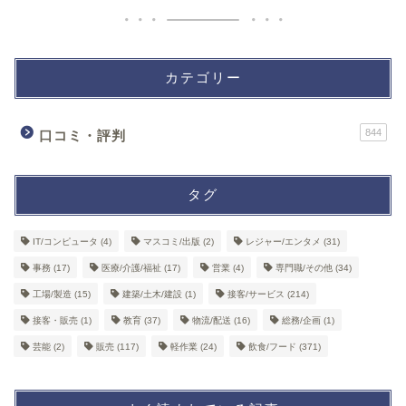
カテゴリー
844
口コミ・評判
タグ
IT/コンピュータ
(4)
マスコミ/出版
(2)
レジャー/エンタメ
(31)
事務
(17)
医療/介護/福祉
(17)
営業
(4)
専門職/その他
(34)
工場/製造
(15)
建築/土木/建設
(1)
接客/サービス
(214)
接客・販売
(1)
教育
(37)
物流/配送
(16)
総務/企画
(1)
芸能
(2)
販売
(117)
軽作業
(24)
飲食/フード
(371)