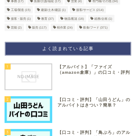
事務
(17)
医療/介護/福祉
(17)
営業
(4)
専門職/その他
(34)
工場/製造
(15)
建築/土木/建設
(1)
接客/サービス
(214)
接客・販売
(1)
教育
(37)
物流/配送
(16)
総務/企画
(1)
芸能
(2)
販売
(117)
軽作業
(24)
飲食/フード
(371)
よく読まれている記事
1
【アルバイト】「ファイズ
（amazon倉庫）」の口コミ・評判
2
【口コミ・評判】「山田うどん」の
アルバイトはきつい？簡単？
3
【口コミ・評判】「鳥ぷろ」のアル