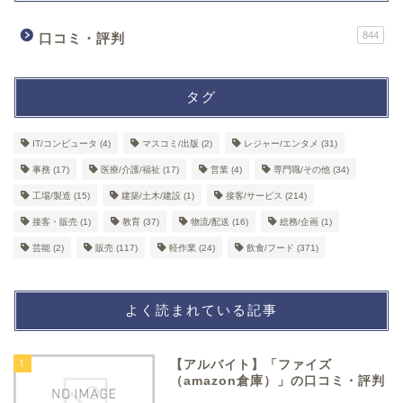
844
口コミ・評判
タグ
IT/コンピュータ
(4)
マスコミ/出版
(2)
レジャー/エンタメ
(31)
事務
(17)
医療/介護/福祉
(17)
営業
(4)
専門職/その他
(34)
工場/製造
(15)
建築/土木/建設
(1)
接客/サービス
(214)
接客・販売
(1)
教育
(37)
物流/配送
(16)
総務/企画
(1)
芸能
(2)
販売
(117)
軽作業
(24)
飲食/フード
(371)
よく読まれている記事
1
【アルバイト】「ファイズ
（amazon倉庫）」の口コミ・評判