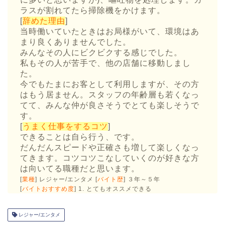
ラスが割れてたら掃除機をかけます。
[
辞めた理由
]
当時働いていたときはお局様がいて、環境はあ
まり良くありませんでした。
みんなその人にビクビクする感じでした。
私もその人が苦手で、他の店舗に移動しまし
た。
今でもたまにお客として利用しますが、その方
はもう居ません。スタッフの年齢層も若くなっ
てて、みんな仲が良さそうでとても楽しそうで
す。
[
うまく仕事をするコツ
]
できることは自ら行う、です。
だんだんスピードや正確さも増して楽しくなっ
てきます。コツコツこなしていくのが好きな方
は向いてる職種だと思います。
[
業種
] レジャー/エンタメ [
バイト歴
] ３年～５年
[
バイトおすすめ度
] 1. とてもオススメできる
レジャー/エンタメ