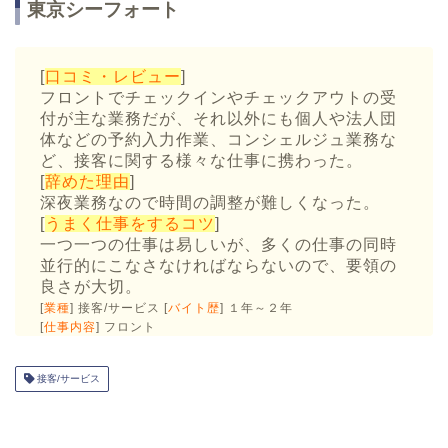
東京シーフォート
[
口コミ・レビュー
]
フロントでチェックインやチェックアウトの受
付が主な業務だが、それ以外にも個人や法人団
体などの予約入力作業、コンシェルジュ業務な
ど、接客に関する様々な仕事に携わった。
[
辞めた理由
]
深夜業務なので時間の調整が難しくなった。
[
うまく仕事をするコツ
]
一つ一つの仕事は易しいが、多くの仕事の同時
並行的にこなさなければならないので、要領の
良さが大切。
[
業種
] 接客/サービス [
バイト歴
] １年～２年
[
仕事内容
] フロント
接客/サービス