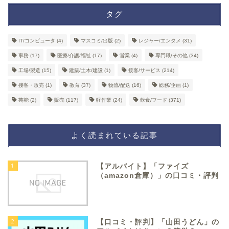
タグ
IT/コンピュータ
(4)
マスコミ/出版
(2)
レジャー/エンタメ
(31)
事務
(17)
医療/介護/福祉
(17)
営業
(4)
専門職/その他
(34)
工場/製造
(15)
建築/土木/建設
(1)
接客/サービス
(214)
接客・販売
(1)
教育
(37)
物流/配送
(16)
総務/企画
(1)
芸能
(2)
販売
(117)
軽作業
(24)
飲食/フード
(371)
よく読まれている記事
1
【アルバイト】「ファイズ
（amazon倉庫）」の口コミ・評判
2
【口コミ・評判】「山田うどん」の