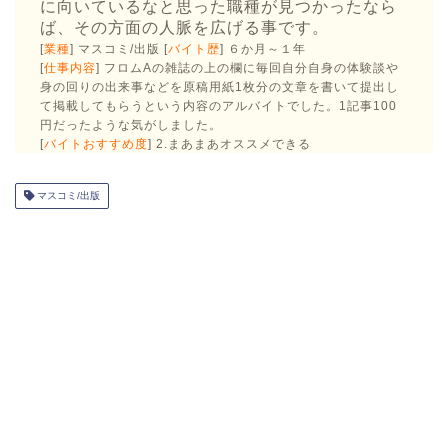
に向いているなと思った職種が見つかったなら
ば、その方面の人脈を広げる事です。
[
業種
] マスコミ/出版 [
バイト歴
] ６か月～１年
[
仕事内容
] フロムAの雑誌の上の欄に毎回自分自身の体験談や
身の回りの出来事などを原稿用紙1枚分の文章を書いて提出し
て掲載してもらうという内容のアルバイトでした。1記事100
円だったような気がしました。
[
バイトおすすめ度
] 2.まあまあオススメできる
マスコミ/出版