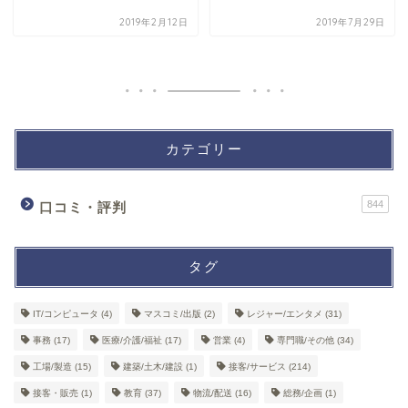
2019年2月12日
2019年7月29日
カテゴリー
844
口コミ・評判
タグ
IT/コンピュータ
(4)
マスコミ/出版
(2)
レジャー/エンタメ
(31)
事務
(17)
医療/介護/福祉
(17)
営業
(4)
専門職/その他
(34)
工場/製造
(15)
建築/土木/建設
(1)
接客/サービス
(214)
接客・販売
(1)
教育
(37)
物流/配送
(16)
総務/企画
(1)