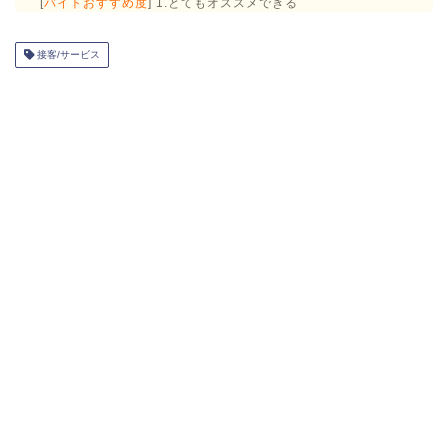
[
バイトおすすめ度
] 1.とてもオススメできる
接客/サービス