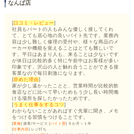
なんば店
[
口コミ・レビュー
]
社員もパートの人もみんな優しく接してくれ
て、とても居心地の良いバイト先です。業務内
容は少し難しく修理の受付や、様々な商品のメ
ーカーや機能を覚えることはとても難しいで
す。平日はあまり人も、来ることは少ないです
が休日は比較的多く特に午前中はお客様が多い
印象です。沢山の人と触れ合うことができる接
客業なので毎日刺激になります。
[
辞めた理由
]
家が少し遠かったことと、営業時間が比較的飲
食店などに比べて早いためもう少し長い時間働
ける場所を探したかったためです。
[
うまく仕事をするコツ
]
わからないことがあればすぐ先輩に聞き、メモ
をつける習慣をつけることです。
[
業種
] 接客/サービス [
バイト歴
] ６か月～１年
[
仕事内容
] レジ打ち