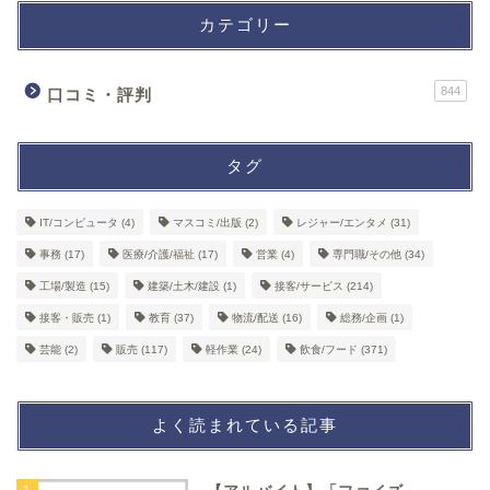
カテゴリー
844
口コミ・評判
タグ
IT/コンピュータ
(4)
マスコミ/出版
(2)
レジャー/エンタメ
(31)
事務
(17)
医療/介護/福祉
(17)
営業
(4)
専門職/その他
(34)
工場/製造
(15)
建築/土木/建設
(1)
接客/サービス
(214)
接客・販売
(1)
教育
(37)
物流/配送
(16)
総務/企画
(1)
芸能
(2)
販売
(117)
軽作業
(24)
飲食/フード
(371)
よく読まれている記事
1