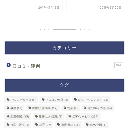
2019年5月18日
2019年3月20日
カテゴリー
844
口コミ・評判
タグ
IT/コンピュータ
(4)
マスコミ/出版
(2)
レジャー/エンタメ
(31)
事務
(17)
医療/介護/福祉
(17)
営業
(4)
専門職/その他
(34)
工場/製造
(15)
建築/土木/建設
(1)
接客/サービス
(214)
接客・販売
(1)
教育
(37)
物流/配送
(16)
総務/企画
(1)