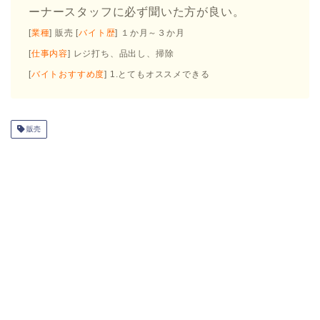
ーナースタッフに必ず聞いた方が良い。
[
業種
] 販売 [
バイト歴
] １か月～３か月
[
仕事内容
] レジ打ち、品出し、掃除
[
バイトおすすめ度
] 1.とてもオススメできる
販売