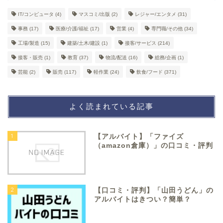
IT/コンピュータ
(4)
マスコミ/出版
(2)
レジャー/エンタメ
(31)
事務
(17)
医療/介護/福祉
(17)
営業
(4)
専門職/その他
(34)
工場/製造
(15)
建築/土木/建設
(1)
接客/サービス
(214)
接客・販売
(1)
教育
(37)
物流/配送
(16)
総務/企画
(1)
芸能
(2)
販売
(117)
軽作業
(24)
飲食/フード
(371)
よく読まれている記事
1
【アルバイト】「ファイズ
（amazon倉庫）」の口コミ・評判
2
【口コミ・評判】「山田うどん」の
アルバイトはきつい？簡単？