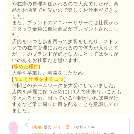
や在庫の整理を任されるので大変でしたが、商
品がお洒落で可愛いので楽しくお仕事ができま
した。
また、ブランドのアニバーサリーには社長から
スタッフ全員に自社商品がプレゼントされまし
た。
店内をいつも歩き回って接客をしたり、ストッ
クでの在庫管理におわれるので体力が入ります
が、このブランドが好きな人にとってはやりが
いのあるお仕事だと思います。
[
辞めた理由
]
大学を卒業し、就職をしたため
[
うまく仕事をするコツ
]
仲間とのチームワークを大切にしていました。
店内を綺麗に保つためには1人で出来ないことも
多々あるため、困っている仲間がいれば声がけ
するなど常に周りに目を配ることを意識してい
ました。
[
業種
] 販売 [
バイト歴
] ６か月～１年