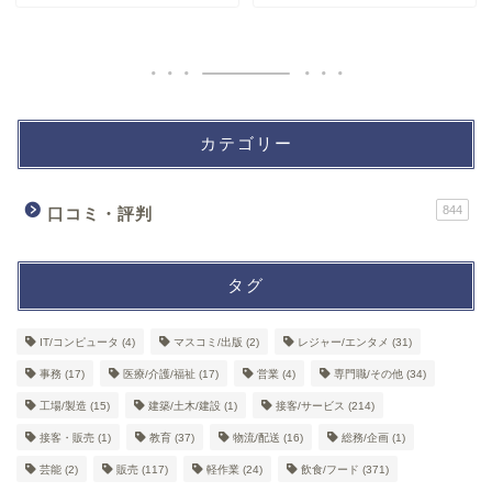
カテゴリー
844
口コミ・評判
タグ
IT/コンピュータ
(4)
マスコミ/出版
(2)
レジャー/エンタメ
(31)
事務
(17)
医療/介護/福祉
(17)
営業
(4)
専門職/その他
(34)
工場/製造
(15)
建築/土木/建設
(1)
接客/サービス
(214)
接客・販売
(1)
教育
(37)
物流/配送
(16)
総務/企画
(1)
芸能
(2)
販売
(117)
軽作業
(24)
飲食/フード
(371)