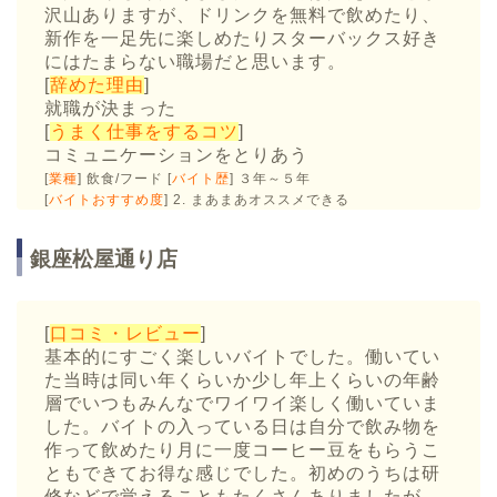
沢山ありますが、ドリンクを無料で飲めたり、
新作を一足先に楽しめたりスターバックス好き
にはたまらない職場だと思います。
[
辞めた理由
]
就職が決まった
[
うまく仕事をするコツ
]
コミュニケーションをとりあう
[
業種
] 飲食/フード [
バイト歴
] ３年～５年
[
バイトおすすめ度
] 2. まあまあオススメできる
銀座松屋通り店
[
口コミ・レビュー
]
基本的にすごく楽しいバイトでした。働いてい
た当時は同い年くらいか少し年上くらいの年齢
層でいつもみんなでワイワイ楽しく働いていま
した。バイトの入っている日は自分で飲み物を
作って飲めたり月に一度コーヒー豆をもらうこ
ともできてお得な感じでした。初めのうちは研
修などで覚えることもたくさんありましたが、