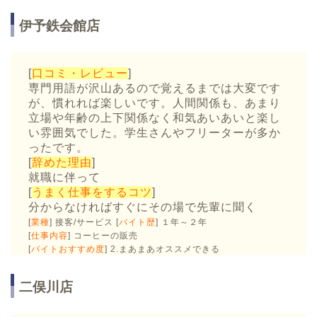
伊予鉄会館店
[
口コミ・レビュー
]
専門用語が沢山あるので覚えるまでは大変です
が、慣れれば楽しいです。人間関係も、あまり
立場や年齢の上下関係なく和気あいあいと楽し
い雰囲気でした。学生さんやフリーターが多か
ったです。
[
辞めた理由
]
就職に伴って
[
うまく仕事をするコツ
]
分からなければすぐにその場で先輩に聞く
[
業種
] 接客/サービス [
バイト歴
] １年～２年
[
仕事内容
] コーヒーの販売
[
バイトおすすめ度
] 2.まあまあオススメできる
二俣川店