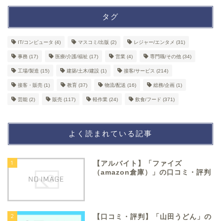
タグ
IT/コンピュータ
(4)
マスコミ/出版
(2)
レジャー/エンタメ
(31)
事務
(17)
医療/介護/福祉
(17)
営業
(4)
専門職/その他
(34)
工場/製造
(15)
建築/土木/建設
(1)
接客/サービス
(214)
接客・販売
(1)
教育
(37)
物流/配送
(16)
総務/企画
(1)
芸能
(2)
販売
(117)
軽作業
(24)
飲食/フード
(371)
よく読まれている記事
1
【アルバイト】「ファイズ
（amazon倉庫）」の口コミ・評判
2
【口コミ・評判】「山田うどん」の