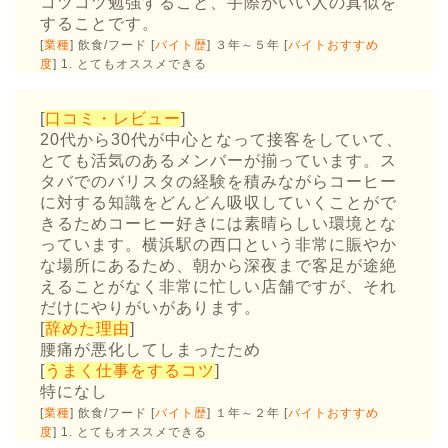
コツコツ勉強すること、手際がいい人の真似を
することです。
[
業種
] 飲食/フード [
バイト歴
] ３年～５年 [
バイトおすすめ
度
] 1. とてもオススメできる
[
口コミ・レビュー
]
20代から30代が中心となって接客をしていて、
とても活気のあるメンバーが揃っています。ス
タバでのバリスタの経験を積みながらコーヒー
に対する知識をどんどん吸収していくことがで
きるためコーヒー好きには素晴らしい環境とな
っています。横浜駅の西口という非常に賑やか
な場所にあるため、朝から深夜まで客足が途絶
えることがなく非常に忙しい店舗ですが、それ
だけにやりがいがあります。
[
辞めた理由
]
腰痛が悪化してしまったため
[
うまく仕事をするコツ
]
特になし
[
業種
] 飲食/フード [
バイト歴
] １年～２年 [
バイトおすすめ
度
] 1. とてもオススメできる