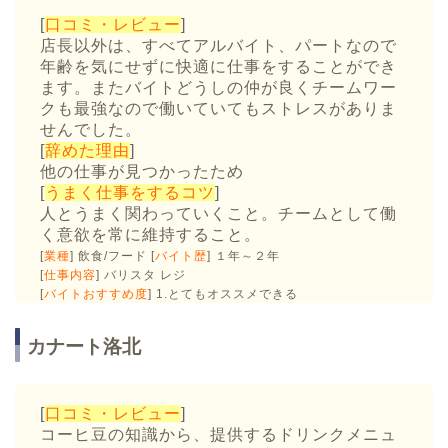
[
口コミ・レビュー
]
店長以外は、すべてアルバイト、パートなので
年齢を気にせずに快適に仕事をすることができ
ます。またバイトどうしの仲が良くチームワー
クも最強なので働いていてもストレスがありま
せんでした。
[
辞めた理由
]
他の仕事が見つかったため
[
うまく仕事をするコツ
]
人とうまく関わっていくこと。チームとして働
く意欲を常に維持すること。
[
業種
] 飲食/フード [
バイト歴
] １年～２年
[
仕事内容
] バリスタ レジ
[
バイトおすすめ度
] 1.とてもオススメできる
カナート洛北
[
口コミ・レビュー
]
コーヒ豆の知識から、提供するドリンクメニュ