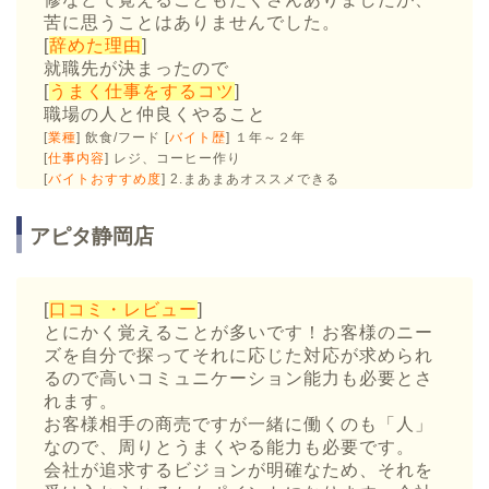
苦に思うことはありませんでした。
[
辞めた理由
]
就職先が決まったので
[
うまく仕事をするコツ
]
職場の人と仲良くやること
[
業種
] 飲食/フード [
バイト歴
] １年～２年
[
仕事内容
] レジ、コーヒー作り
[
バイトおすすめ度
] 2.まあまあオススメできる
アピタ静岡店
[
口コミ・レビュー
]
とにかく覚えることが多いです！お客様のニー
ズを自分で探ってそれに応じた対応が求められ
るので高いコミュニケーション能力も必要とさ
れます。
お客様相手の商売ですが一緒に働くのも「人」
なので、周りとうまくやる能力も必要です。
会社が追求するビジョンが明確なため、それを