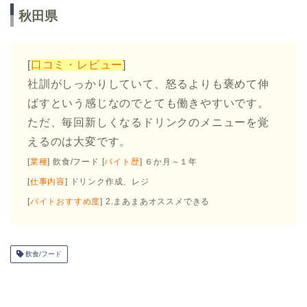
秋田県
[
口コミ・レビュー
]
社訓がしっかりしていて、怒るよりも褒めて伸
ばすという感じなのでとても働きやすいです。
ただ、毎回新しくなるドリンクのメニューを覚
えるのは大変です。
[
業種
] 飲食/フード [
バイト歴
] ６か月～１年
[
仕事内容
] ドリンク作成、レジ
[
バイトおすすめ度
] 2.まあまあオススメできる
飲食/フード