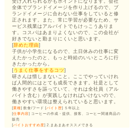
受け入れられるかもポイントになります。会社
全体でブランドイメージを作り上げるので、ブ
ランドイメージに合わない仕事をしていると修
正されます。また、常に学習が必要なため、サ
ービス残業はアルバイトでもけっこうありま
す。コスパはあまりよくないので、この会社が
好きでないと勤まりにくいと思います。
[
辞めた理由
]
子供が小学生になるので、土日休みの仕事に変
えたかったのと、もっと時給のいいところに行
きたかったから。
[
うまく仕事をするコツ
]
研さんは惜しまないこと。ここでやっていけれ
ば人間的にはとても成長できます。社是として
働きやすさを謳っていて、それは全社員（アル
バイト含む）が実践しなければいけないので、
働きやすい環境は整えられていると思います。
[
業種
] 飲食/フード [
バイト歴
] ５年以上
[
仕事内容
] コーヒーの作成・提供、接客、コーヒー関連商品の
販売
[
バイトおすすめ度
] 2.まあまあオススメできる