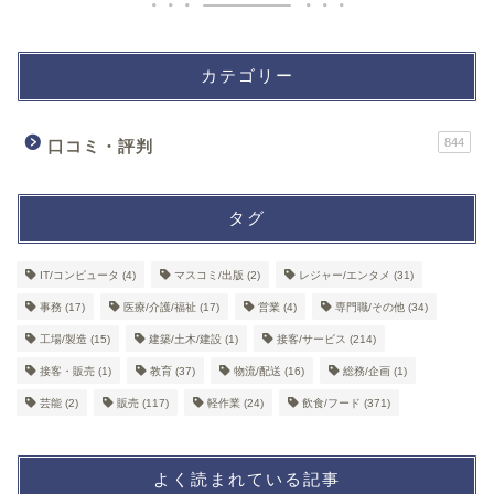
カテゴリー
844
口コミ・評判
タグ
IT/コンピュータ
(4)
マスコミ/出版
(2)
レジャー/エンタメ
(31)
事務
(17)
医療/介護/福祉
(17)
営業
(4)
専門職/その他
(34)
工場/製造
(15)
建築/土木/建設
(1)
接客/サービス
(214)
接客・販売
(1)
教育
(37)
物流/配送
(16)
総務/企画
(1)
芸能
(2)
販売
(117)
軽作業
(24)
飲食/フード
(371)
よく読まれている記事