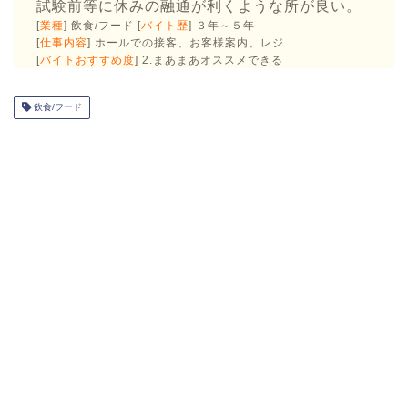
試験前等に休みの融通が利くような所が良い。
[
業種
] 飲食/フード [
バイト歴
] ３年～５年
[
仕事内容
] ホールでの接客、お客様案内、レジ
[
バイトおすすめ度
] 2.まあまあオススメできる
飲食/フード