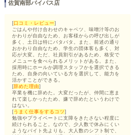
佐賀南部バイパス店
[
口コミ・レビュー
]
ごはんや付け合わせのキャベツ、味噌汁等のお
かわりが自由なため、お客様からの呼び出しが
多く、土日は特にバタバタ。また、前述の通り
おかわり自由なため、学生の団体客も多く、対
応が大変。ただ、社員割引があるため、格安で
メニューを食べられるメリットがある。また、
採用時にホールか調理スタッフかを選択できる
ため、自身の向いている方を選択して、能力を
活かすことができる。
[
辞めた理由
]
卒業を機に辞めた。大変だったが、仲間に恵ま
れて楽しかったため、嫌で辞めたというわけで
はない。
[
うまく仕事をするコツ
]
勉強やプライベートに支障をきたさない程度に
続けられること。なので、少人数で休みにくい
ようなバイト先よりも、大人数のシフト制で、