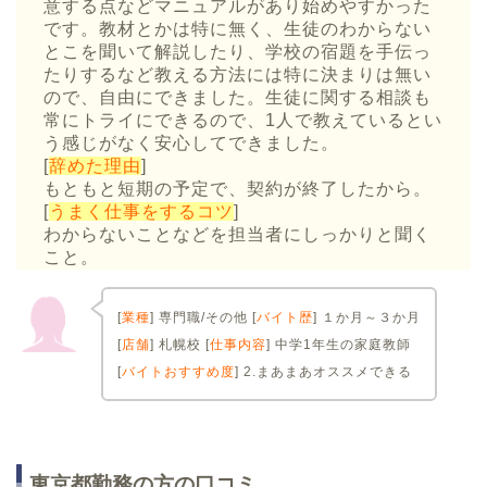
意する点などマニュアルがあり始めやすかった
です。教材とかは特に無く、生徒のわからない
とこを聞いて解説したり、学校の宿題を手伝っ
たりするなど教える方法には特に決まりは無い
ので、自由にできました。生徒に関する相談も
常にトライにできるので、1人で教えているとい
う感じがなく安心してできました。
[
辞めた理由
]
もともと短期の予定で、契約が終了したから。
[
うまく仕事をするコツ
]
わからないことなどを担当者にしっかりと聞く
こと。
[
業種
] 専門職/その他 [
バイト歴
] １か月～３か月
[
店舗
] 札幌校 [
仕事内容
] 中学1年生の家庭教師
[
バイトおすすめ度
] 2.まあまあオススメできる
東京都勤務の方の口コミ