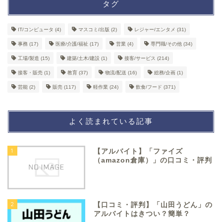
タグ
IT/コンピュータ
(4)
マスコミ/出版
(2)
レジャー/エンタメ
(31)
事務
(17)
医療/介護/福祉
(17)
営業
(4)
専門職/その他
(34)
工場/製造
(15)
建築/土木/建設
(1)
接客/サービス
(214)
接客・販売
(1)
教育
(37)
物流/配送
(16)
総務/企画
(1)
芸能
(2)
販売
(117)
軽作業
(24)
飲食/フード
(371)
よく読まれている記事
1
【アルバイト】「ファイズ
（amazon倉庫）」の口コミ・評判
2
【口コミ・評判】「山田うどん」の
アルバイトはきつい？簡単？