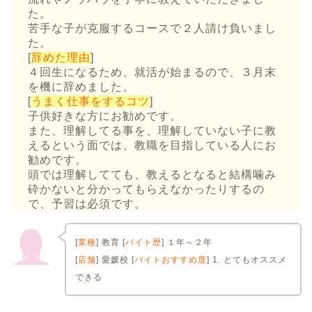
た。
苦手な子が克服するコースで２人請け負いまし
た。
[
辞めた理由
]
４回生になるため、就活が始まるので、３月末
を機に辞めました。
[
うまく仕事をするコツ
]
子供好きな方にお勧めです。
また、理解してる事を、理解していない子に教
えるという面では、教職を目指している人にお
勧めです。
頭では理解してても、教えるとなると結構噛み
砕かないと分かってもらえなかったりするの
で、予習は必須です。
[
業種
] 教育 [
バイト歴
] １年～２年
[
店舗
] 愛媛校 [
バイトおすすめ度
] 1. とてもオススメ
できる