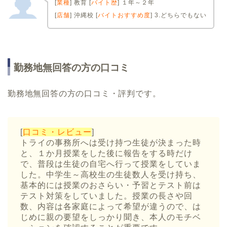
[
業種
] 教育 [
バイト歴
] １年～２年
[
店舗
] 沖縄校 [
バイトおすすめ度
] 3.どちらでもない
勤務地無回答の方の口コミ
勤務地無回答の方の口コミ・評判です。
[
口コミ・レビュー
]
トライの事務所へは受け持つ生徒が決まった時
と、１か月授業をした後に報告をする時だけ
で、普段は生徒の自宅へ行って授業をしていま
した。中学生～高校生の生徒数人を受け持ち、
基本的には授業のおさらい・予習とテスト前は
テスト対策をしていました。授業の長さや回
数、内容は各家庭によって希望が違うので、は
じめに親の要望をしっかり聞き、本人のモチベ