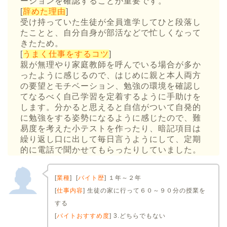
ーションを確認することが重要です。
[
辞めた理由
]
受け持っていた生徒が全員進学してひと段落し
たことと、自分自身が部活などで忙しくなって
きたため。
[
うまく仕事をするコツ
]
親が無理やり家庭教師を呼んでいる場合が多か
ったように感じるので、はじめに親と本人両方
の要望とモチベーション、勉強の環境を確認し
てなるべく自己学習を定着するように手助けを
します。分かると思えると自信がついて自発的
に勉強をする姿勢になるように感じたので、難
易度を考えた小テストを作ったり、暗記項目は
繰り返し口に出して毎日言うようにして、定期
的に電話で聞かせてもらったりしていました。
[
業種
] [
バイト歴
] １年～２年
[
仕事内容
] 生徒の家に行って６０～９０分の授業を
する
[
バイトおすすめ度
] 3.どちらでもない