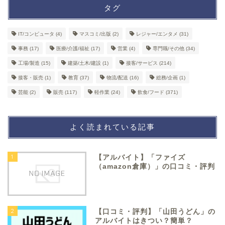
タグ
IT/コンピュータ
(4)
マスコミ/出版
(2)
レジャー/エンタメ
(31)
事務
(17)
医療/介護/福祉
(17)
営業
(4)
専門職/その他
(34)
工場/製造
(15)
建築/土木/建設
(1)
接客/サービス
(214)
接客・販売
(1)
教育
(37)
物流/配送
(16)
総務/企画
(1)
芸能
(2)
販売
(117)
軽作業
(24)
飲食/フード
(371)
よく読まれている記事
1
【アルバイト】「ファイズ
（amazon倉庫）」の口コミ・評判
2
【口コミ・評判】「山田うどん」の
アルバイトはきつい？簡単？