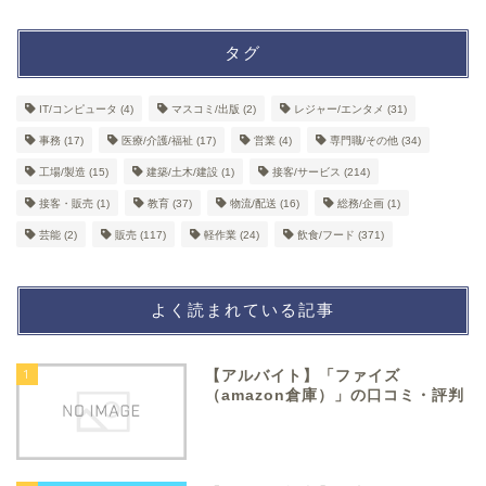
タグ
IT/コンピュータ
(4)
マスコミ/出版
(2)
レジャー/エンタメ
(31)
事務
(17)
医療/介護/福祉
(17)
営業
(4)
専門職/その他
(34)
工場/製造
(15)
建築/土木/建設
(1)
接客/サービス
(214)
接客・販売
(1)
教育
(37)
物流/配送
(16)
総務/企画
(1)
芸能
(2)
販売
(117)
軽作業
(24)
飲食/フード
(371)
よく読まれている記事
1
【アルバイト】「ファイズ
（amazon倉庫）」の口コミ・評判