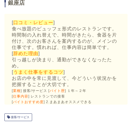
銀座店
[
口コミ・レビュー
]
食べ放題のビュッフェ形式のレストランです。
時間制の入れ替えで、時間がきたら、食器を片
付け、次のお客さんを案内するのが、メインの
仕事です。慣れれば、仕事内容は簡単です。
[
辞めた理由
]
引っ越しが決まり、通勤ができなくなったた
め。
[
うまく仕事をするコツ
]
お店の中を常に見渡して、今どういう状況かを
把握することが大切です。
[
業種
] 接客/サービス [
バイト歴
] １年～２年
[
仕事内容
] レストランでの接客
[
バイトおすすめ度
] 2.まあまあオススメできる
接客/サービス