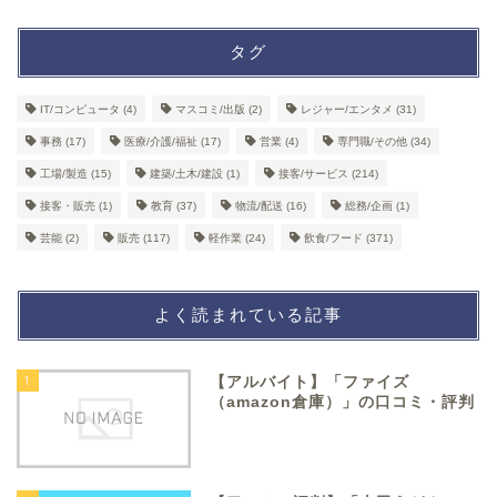
タグ
IT/コンピュータ
(4)
マスコミ/出版
(2)
レジャー/エンタメ
(31)
事務
(17)
医療/介護/福祉
(17)
営業
(4)
専門職/その他
(34)
工場/製造
(15)
建築/土木/建設
(1)
接客/サービス
(214)
接客・販売
(1)
教育
(37)
物流/配送
(16)
総務/企画
(1)
芸能
(2)
販売
(117)
軽作業
(24)
飲食/フード
(371)
よく読まれている記事
1
【アルバイト】「ファイズ
（amazon倉庫）」の口コミ・評判