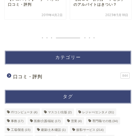
口コミ・評判
のアルバイトはきつい？
2019年4月2日
2023年5月18日
カテゴリー
844
口コミ・評判
タグ
IT/コンピュータ
(4)
マスコミ/出版
(2)
レジャー/エンタメ
(31)
事務
(17)
医療/介護/福祉
(17)
営業
(4)
専門職/その他
(34)
工場/製造
(15)
建築/土木/建設
(1)
接客/サービス
(214)