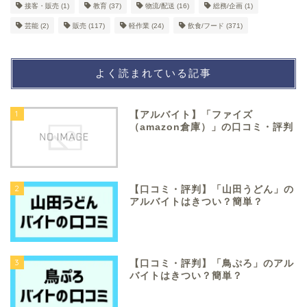
接客・販売
(1)
教育
(37)
物流/配送
(16)
総務/企画
(1)
芸能
(2)
販売
(117)
軽作業
(24)
飲食/フード
(371)
よく読まれている記事
1
【アルバイト】「ファイズ
（amazon倉庫）」の口コミ・評判
2
【口コミ・評判】「山田うどん」の
アルバイトはきつい？簡単？
3
【口コミ・評判】「鳥ぷろ」のアル
バイトはきつい？簡単？