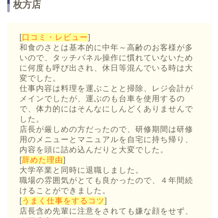
枚方店
[
口コミ・レビュー
]
和食のさとは基本的に中年～高齢のお客様が多
いので、タッチパネル操作に慣れていないため
に何度も呼び出され、休日等混んでいる時は大
変でした。
仕事内容は料理を運ぶことと掃除、レジ会計が
メインでしたが、運ぶのも台車を使用するの
で、体力的にはそんなにしんどくありませんで
した。
店長が厳しめの方だったので、研修期間は研修
用のメニューとマニュアルを自宅に持ち帰り、
内容を頭に詰め込んだりと大変でした。
[
辞めた理由
]
大学卒業と同時に退職しました。
職場の雰囲気がとても良かったので、４年間続
けることができました。
[
うまく仕事をするコツ
]
店長含め先輩に注意をされても嫌な顔をせず、