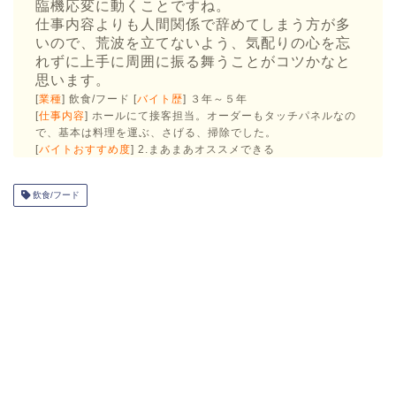
臨機応変に動くことですね。
仕事内容よりも人間関係で辞めてしまう方が多
いので、荒波を立てないよう、気配りの心を忘
れずに上手に周囲に振る舞うことがコツかなと
思います。
[
業種
] 飲食/フード [
バイト歴
] ３年～５年
[
仕事内容
] ホールにて接客担当。オーダーもタッチパネルなの
で、基本は料理を運ぶ、さげる、掃除でした。
[
バイトおすすめ度
] 2.まあまあオススメできる
飲食/フード