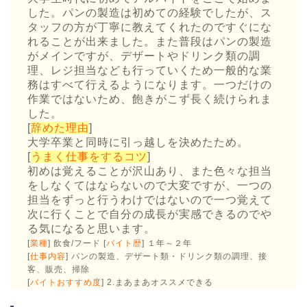
した。パンの製造は初めての経験でしたが、ス
タッフの方が丁寧に教えてくれたのですぐにな
れることが出来ました。また普段はパンの製造
がメインですが、デザートやドリンク類の調
理、レジ担当なども行っていくため一般的な業
務はすべて行えるようになります。一つだけの
作業ではないため、飽きがこず長く続けられま
した。
[
辞めた理由
]
大学卒業と同時に引っ越しを決めたため。
[
うまく仕事をするコツ
]
初めは覚えることが沢山あり、また色々な担当
をしなくてはならないので大変ですが、一つの
担当をずっと行うわけではないので一つ覚えて
次に行くことで自分の成長が実感できるのでや
る気になると思います。
[
業種
] 飲食/フード [
バイト歴
] １年～２年
[
仕事内容
] パンの製造、デザート類・ドリンク類の調理、接
客、販売、掃除
[
バイトおすすめ度
] 2.まあまあオススメできる