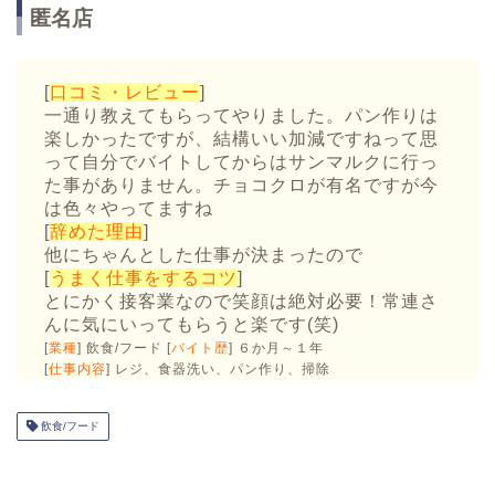
匿名店
[
口コミ・レビュー
]
一通り教えてもらってやりました。パン作りは
楽しかったですが、結構いい加減ですねって思
って自分でバイトしてからはサンマルクに行っ
た事がありません。チョコクロが有名ですが今
は色々やってますね
[
辞めた理由
]
他にちゃんとした仕事が決まったので
[
うまく仕事をするコツ
]
とにかく接客業なので笑顔は絶対必要！常連さ
んに気にいってもらうと楽です(笑)
[
業種
] 飲食/フード [
バイト歴
] ６か月～１年
[
仕事内容
] レジ、食器洗い、パン作り、掃除
飲食/フード