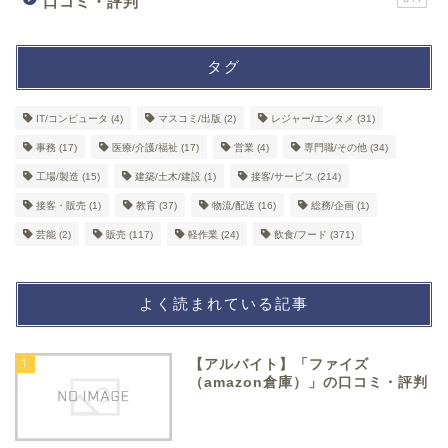
口コミ・評判
タグ
IT/コンピュータ
(4)
マスコミ/出版
(2)
レジャー/エンタメ
(31)
事務
(17)
医療/介護/福祉
(17)
営業
(4)
専門職/その他
(34)
工場/製造
(15)
建築/土木/建設
(1)
接客/サービス
(214)
接客・販売
(1)
教育
(37)
物流/配送
(16)
総務/企画
(1)
芸能
(2)
販売
(117)
軽作業
(24)
飲食/フード
(371)
よく読まれている記事
1
【アルバイト】「ファイズ
（amazon倉庫）」の口コミ・評判