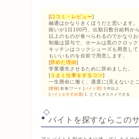
[
口コミ・レビュー
]
融通はかなりきくほうだと思います。
賄いが1日100円、出勤日数分給料から
以上のものが食べられるのでかなりお
制服は貸与で、ホールは黒のクロック
キッチンはコックシューズも用意して
もいいものを自前で用意します。
[
辞めた理由
]
学業優先させるために辞めました。
[
うまく仕事をするコツ
]
一生懸命に働く、適度に(見えないと
[
業種
] 飲食/フード [
バイト歴
] ５年以上
[
バイトおすすめ度
] 1. とてもオススメできる
バイトを探すならこの