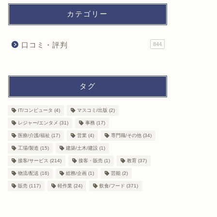
カテゴリー
口コミ・評判
844
タグ
IT/コンピュータ
(4)
マスコミ/出版
(2)
レジャー/エンタメ
(31)
事務
(17)
医療/介護/福祉
(17)
営業
(4)
専門職/その他
(34)
工場/製造
(15)
建築/土木/建設
(1)
接客/サービス
(214)
接客・販売
(1)
教育
(37)
物流/配送
(16)
総務/企画
(1)
芸能
(2)
販売
(117)
軽作業
(24)
飲食/フード
(371)