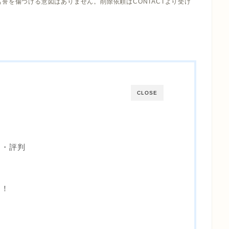
誉を傷つける意図はありません。削除依頼はCONTACTより受け
CLOSE
ミ・評判
ト！